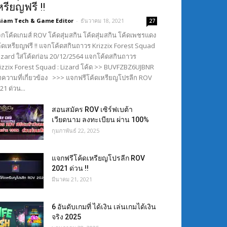
หรียญฟรี !!
siam Tech & Game Editor
-
ธันวาคม 18, 2021
27
กโค้ดเกมส์ ROV โค้ดสุ่มสกิน โค้ดสุ่มสกิน โค้ดเพชรแดง
้ดเหรียญฟรี !! แจกโค้ดสกินถาวร Krizzix Forest Squad
Lizard ใส่โค้ดก่อน 20/12/2564 แจกโค้ดสกินถาวร
izzix Forest Squad : Lizard โค้ด >> BUVFZBZ6UJBNR
ความที่เกี่ยวข้อง >>> แจกฟรีโค้ดเหรียญโปรลีก ROV
21 ด่วน...
สอนสมัคร ROV เซิร์ฟเบต้า
เวียดนาม ลงทะเบียน ผ่าน 100%
กุมภาพันธ์ 22, 2025
แจกฟรีโค้ดเหรียญโปรลีก ROV
2021 ด่วน !!
มีนาคม 21, 2021
6 อันดับเกมที่ ได้เงิน เล่นเกมได้เงิน
จริง 2025