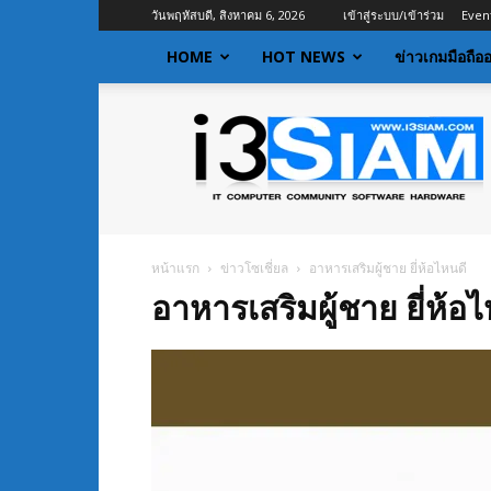
วันพฤหัสบดี, สิงหาคม 6, 2026
เข้าสู่ระบบ/เข้าร่วม
Even
HOME
HOT NEWS
ข่าวเกมมือถือ
I3siam
|
ข่าว
ไอที
อัพเดท
ข้อมูล
ข่าวสาร
หน้าแรก
ข่าวโซเชี่ยล
อาหารเสริมผู้ชาย ยี่ห้อไหนดี
เกี่ยว
อาหารเสริมผู้ชาย ยี่ห้อ
กับ
ข่าว
เทคโนโลยี