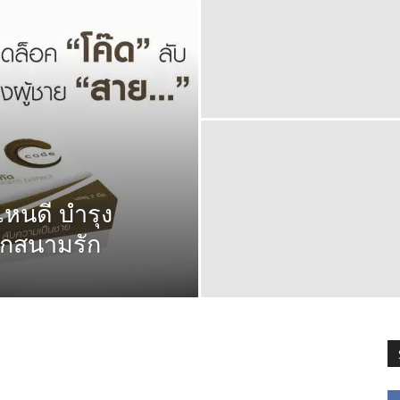
ไหนดี บำรุง
ทุกสนามรัก