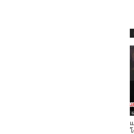
G
แ
โ