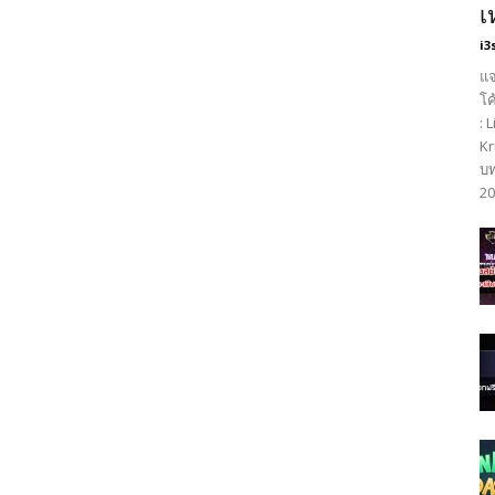
เ
i3
แจ
โค
: 
Kr
บท
20