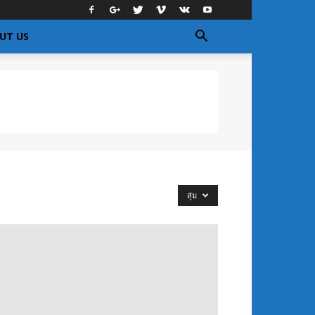
UT US
สุ่ม