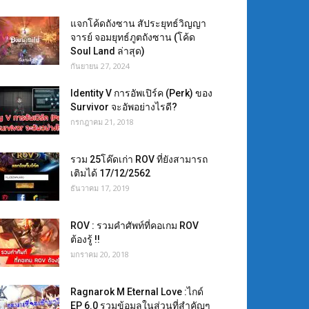
แจกโค้ดถังซาน สัประยุทธ์วิญญา
จารย์ จอมยุทธ์ภูตถังซาน (โค้ด
Soul Land ล่าสุด)
กันยายน 27, 2024
Identity V การอัพเปิร์ค (Perk) ของ
Survivor จะอัพอย่างไรดี?
กรกฎาคม 21, 2018
รวม 25โค๊ดเก่า ROV ที่ยังสามารถ
เติมได้ 17/12/2562
ธันวาคม 17, 2019
ROV : รวมคำศัพท์ที่คอเกม ROV
ต้องรู้ !!
มกราคม 20, 2018
Ragnarok M Eternal Love :ไกด์
EP 6.0 รวมข้อมูลในส่วนที่สำคัญๆ