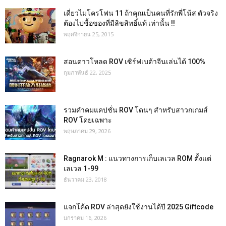
เดี่ยวไมโครโฟน 11 ถ้าคุณเป็นคนที่รักพี่โน้ส ตัวจริง
ต้องไปชื้อของที่มีลิขสิทธิ์แท้ เท่านั้น !!
พฤศจิกายน 25, 2015
สอนดาวโหลด ROV เซิร์ฟเบต้าจีนเล่นได้ 100%
กุมภาพันธ์ 22, 2025
รวมคำคมแคปชั่น ROV โดนๆ สำหรับสาวกเกมส์
ROV โดยเฉพาะ
พฤษภาคม 29, 2026
Ragnarok M : แนวทางการเก็บเลเวล ROM ตั้งแต่
เลเวล 1-99
ธันวาคม 23, 2018
แจกโค้ด ROV ล่าสุดยังใช้งานได้ปี 2025 Giftcode
มกราคม 16, 2026