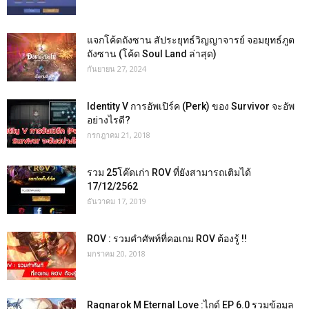
แจกโค้ดถังซาน สัประยุทธ์วิญญาจารย์ จอมยุทธ์ภูต
ถังซาน (โค้ด Soul Land ล่าสุด)
กันยายน 27, 2024
Identity V การอัพเปิร์ค (Perk) ของ Survivor จะอัพ
อย่างไรดี?
กรกฎาคม 21, 2018
รวม 25โค๊ดเก่า ROV ที่ยังสามารถเติมได้
17/12/2562
ธันวาคม 17, 2019
ROV : รวมคำศัพท์ที่คอเกม ROV ต้องรู้ !!
มกราคม 20, 2018
Ragnarok M Eternal Love :ไกด์ EP 6.0 รวมข้อมูล