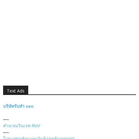
Text Ads
บริษัทรับทำ seo
—-
คำนวณวินเรท RoV
—-
โปรแกรมคำนวณเงินกู้ (ลดต้นลดดอก)