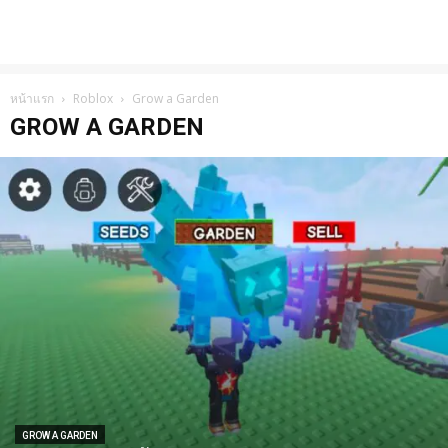
หน้าแรก
Roblox
Grow a Garden
GROW A GARDEN
GROW A GARDEN