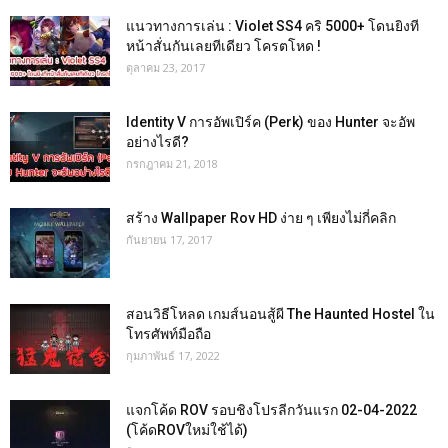
แนวทางการเล่น : Violet SS4 คริ 5000+ โดนยิงที
หน้าสั่นกันเลยทีเดียว โครตโหด !
ตุลาคม 23, 2017
Identity V การอัพเปิร์ค (Perk) ของ Hunter จะอัพ
อย่างไรดี?
กรกฎาคม 21, 2018
สร้าง Wallpaper Rov HD ง่าย ๆ เพียงไม่กี่คลิก
กันยายน 17, 2017
สอนวิธีโหลด เกมส์นอนสู้ผี The Haunted Hostel ใน
โทรศัพท์มือถือ
กุมภาพันธ์ 17, 2022
แจกโค้ด ROV รอบชิงโปรลีกวันแรก 02-04-2022
(โค้ดROVใหม่ใช้ได้)