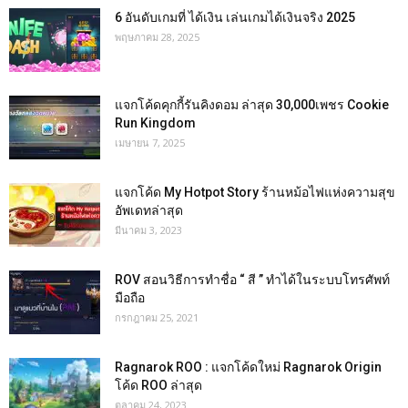
6 อันดับเกมที่ ได้เงิน เล่นเกมได้เงินจริง 2025
พฤษภาคม 28, 2025
แจกโค้ดคุกกี้รันคิงดอม ล่าสุด 30,000เพชร Cookie
Run Kingdom
เมษายน 7, 2025
แจกโค้ด My Hotpot Story ร้านหม้อไฟแห่งความสุข
อัพเดทล่าสุด
มีนาคม 3, 2023
ROV สอนวิธีการทำชื่อ “ สี ” ทำได้ในระบบโทรศัพท์
มือถือ
กรกฎาคม 25, 2021
Ragnarok ROO : แจกโค้ดใหม่ Ragnarok Origin
โค้ด ROO ล่าสุด
ตุลาคม 24, 2023