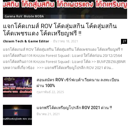
Garena RoV: Mobile MOBA
แจกโค้ดเกมส์ ROV โค้ดสุ่มสกิน โค้ดสุ่มสกิน
โค้ดเพชรแดง โค้ดเหรียญฟรี !!
i3siam Tech & Game Editor
-
ธันวาคม 18, 2021
27
แจกโค้ดเกมส์ ROV โค้ดสุ่มสกิน โค้ดสุ่มสกิน โค้ดเพชรแดง โค้ดเหรียญฟรี !!
แจกโค้ดสกินถาวร Krizzix Forest Squad : Lizard ใส่โค้ดก่อน 20/12/2564
แจกโค้ดสกินถาวร Krizzix Forest Squad : Lizard โค้ด >> BUVFZBZ6UJBNR
บทความที่เกี่ยวข้อง >>> แจกฟรีโค้ดเหรียญโปรลีก ROV 2021 ด่วน...
สอนสมัคร ROV เซิร์ฟเบต้าเวียดนาม ลงทะเบียน
ผ่าน 100%
กุมภาพันธ์ 22, 2025
แจกฟรีโค้ดเหรียญโปรลีก ROV 2021 ด่วน !!
มีนาคม 21, 2021