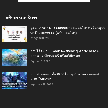
หยิบบรรณาธิการ
คู่มือ Cookie Run Classic สรุปเงื่อนไขปลดล็อกคุกกี้
ทุกตัวแบบจัดเต็ม (ฉบับแปลไทย)
กรกฎาคม 8, 2026
รวมโค้ด Soul Land: Awakening World อัปเดต
ล่าสุด แจกไอเทมฟรี พร้อมวิธีกรอก
มิถุนายน 3, 2026
รวมคำคมแคปชั่น ROV โดนๆ สำหรับสาวกเกมส์
ROV โดยเฉพาะ
พฤษภาคม 29, 2026