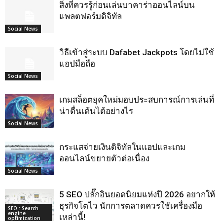
สิ่งที่ควรรู้ก่อนเล่นบาคาร่าออนไลน์บน
แพลตฟอร์มดิจิทัล
Social News
วิธีเข้าสู่ระบบ Dafabet Jackpots โดยไม่ใช้
แอปมือถือ
Social News
เกมสล็อตยุคใหม่มอบประสบการณ์การเล่นที่
น่าตื่นเต้นได้อย่างไร
Social News
กระแสจ่ายเงินดิจิทัลในแอปและเกม
ออนไลน์ขยายตัวต่อเนื่อง
Social News
5 SEO ปลั๊กอินยอดนิยมแห่งปี 2026 อยากให้
ธุรกิจโตไว นักการตลาดควรใช้เครื่องมือ
SEO : Search
engine
เหล่านี้!
optimization