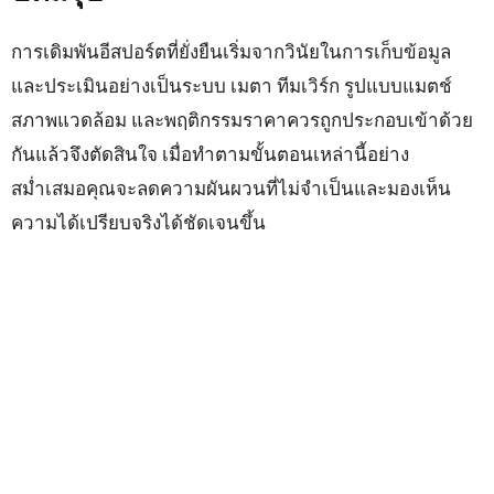
การเดิมพันอีสปอร์ตที่ยั่งยืนเริ่มจากวินัยในการเก็บข้อมูล
และประเมินอย่างเป็นระบบ เมตา ทีมเวิร์ก รูปแบบแมตช์
สภาพแวดล้อม และพฤติกรรมราคาควรถูกประกอบเข้าด้วย
กันแล้วจึงตัดสินใจ เมื่อทำตามขั้นตอนเหล่านี้อย่าง
สม่ำเสมอคุณจะลดความผันผวนที่ไม่จำเป็นและมองเห็น
ความได้เปรียบจริงได้ชัดเจนขึ้น