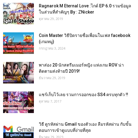
Ragnarok M Eternal Love :ไกด์ EP 6.0 รวมข้อมูล
ในส่วนที่สำคัญๆ By : ZNicker
ตุลาคม 29, 2019
Coin Master วิธีปิดรายชื่อเพื่อนในเฟส facebook
(เกมหมู)
กรกฎาคม 3, 2024
พาส่อง 20 นักสตรีมเมอร์หญิง แห่งเกม ROV น่า
ติดตามส่งท้ายปี 2019!
ธันวาคม 29, 2019
แชร์เก็บไว้เลย รวมการออกของ SS4 ครบทุกตัว !!
ตุลาคม 7, 2017
วิธี ดูรหัสผ่าน Gmail ของตัวเอง ลืมรหัสผ่าน กับขั้น
ตอนการเข้าดูแบบที่ง่ายที่สุด
มีนาคม 29, 2023