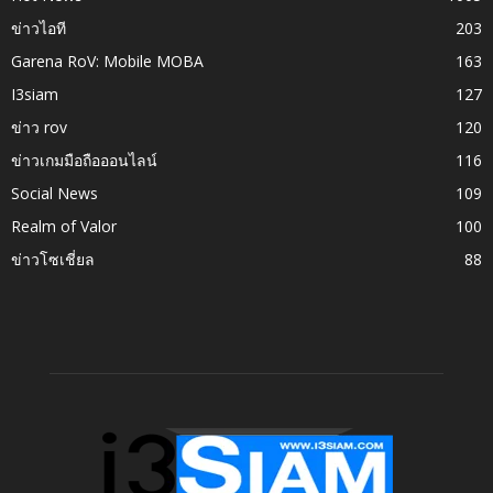
ข่าวไอที
203
Garena RoV: Mobile MOBA
163
I3siam
127
ข่าว rov
120
ข่าวเกมมือถือออนไลน์
116
Social News
109
Realm of Valor
100
ข่าวโซเชี่ยล
88