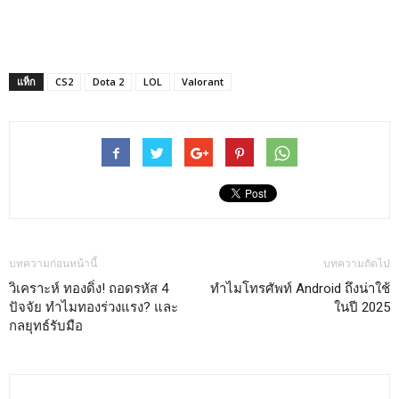
แท็ก
CS2
Dota 2
LOL
Valorant
บทความก่อนหน้านี้
บทความถัดไป
วิเคราะห์ ทองดิ่ง! ถอดรหัส 4
ทำไมโทรศัพท์ Android ถึงน่าใช้
ปัจจัย ทำไมทองร่วงแรง? และ
ในปี 2025
กลยุทธ์รับมือ