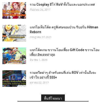
รวม Cosplay ฮีโร่ RoV ทั้งในและนอกประเทศ
กันยายน 26, 2017
แจกไอเท็มโค้ด ครูพิเศษจอมป่วน รีบอร์น Hitman
Reborn
กรกฎาคม 27, 2021
แจกโค้ดเกม ขวานโอมเพี้ยง Gift Code ขวานโอม
เพี้ยง อัพเดทล่าสุด
มีนาคม 1, 2024
รวมทวีตฮ่าๆ สำหรับคนที่เล่น ROV เท่านั้นถึงจะ
เข้าใจ อย่างจี้ 555+
ตุลาคม 22, 2017
พื้นที่โฆษณา