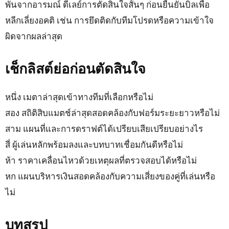
พันจากอารมณ์ ดีเลย์การตัดสินใจสั้นๆ ก่อนยืนยันบิลเพื่อ
หลีกเลี่ยงอคติ เช่น การยึดติดกับทีมโปรดหรือความเข้าใจ
ผิดจากผลล่าสุด
เช็กลิสต์ย่อก่อนตัดสินใจ
หนึ่ง เมตาล่าสุดเข้าทางทีมที่เลือกหรือไม่
สอง สถิติสิบแมตช์ล่าสุดสอดคล้องกับฟอร์มระยะยาวหรือไม่
สาม แผนที่และการดราฟต์ได้เปรียบเสียเปรียบอย่างไร
สี่ ผู้เล่นหลักพร้อมลงและบทบาทเชื่อมกันดีหรือไม่
ห้า ราคาเคลื่อนไหวด้วยเหตุผลที่ตรวจสอบได้หรือไม่
หก แผนบริหารเงินสอดคล้องกับความเสี่ยงของคู่ที่เล่นหรือ
ไม่
บทสรุป