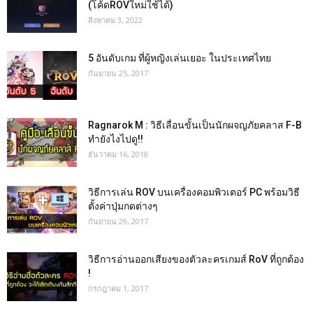
(โค้ดROVใหม่ใช้ได้)
สิงหาคม 3, 2022
5 อันดับเกม ที่ผู้หญิงเล่นเยอะ ในประเทศไทย
กันยายน 25, 2017
Ragnarok M : วิธีเลื่อนขั้นเป็นนักผจญภัยคลาส F-B
ทำยังไงไปดู!!
ธันวาคม 16, 2018
วิธีการเล่น ROV บนเครื่องคอมพิวเตอร์ PC พร้อมวิธี
ตั้งค่าปุ่มกดต่างๆ
กันยายน 29, 2017
วิธีการอ่านออกเสียงของตัวละครเกมส์ RoV ที่ถูกต้อง
!
กรกฎาคม 1, 2017