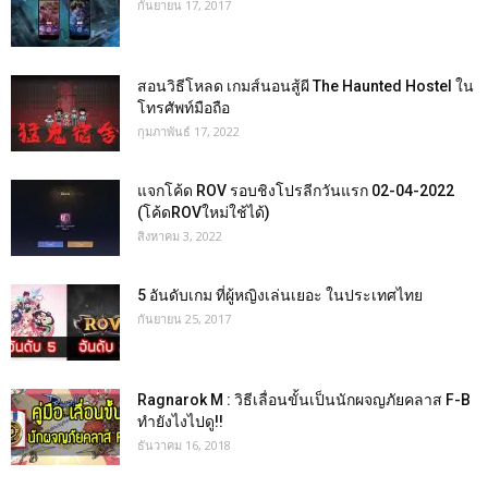
กันยายน 17, 2017
สอนวิธีโหลด เกมส์นอนสู้ผี The Haunted Hostel ใน
โทรศัพท์มือถือ
กุมภาพันธ์ 17, 2022
แจกโค้ด ROV รอบชิงโปรลีกวันแรก 02-04-2022
(โค้ดROVใหม่ใช้ได้)
สิงหาคม 3, 2022
5 อันดับเกม ที่ผู้หญิงเล่นเยอะ ในประเทศไทย
กันยายน 25, 2017
Ragnarok M : วิธีเลื่อนขั้นเป็นนักผจญภัยคลาส F-B
ทำยังไงไปดู!!
ธันวาคม 16, 2018