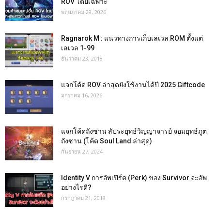
ROV โดยเฉพาะ
พฤษภาคม 29, 2026
Ragnarok M : แนวทางการเก็บเลเวล ROM ตั้งแต่
เลเวล 1-99
ธันวาคม 23, 2018
แจกโค้ด ROV ล่าสุดยังใช้งานได้ปี 2025 Giftcode
มกราคม 16, 2026
แจกโค้ดถังซาน สัประยุทธ์วิญญาจารย์ จอมยุทธ์ภูต
ถังซาน (โค้ด Soul Land ล่าสุด)
กันยายน 27, 2024
Identity V การอัพเปิร์ค (Perk) ของ Survivor จะอัพ
อย่างไรดี?
กรกฎาคม 21, 2018