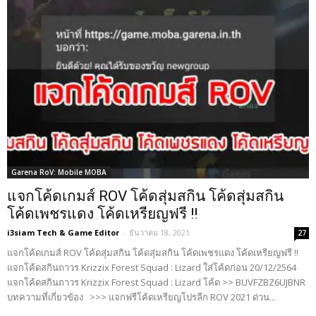
Garena RoV: Mobile MOBA
แจกโค้ดเกมส์ ROV โค้ดสุ่มสกิน โค้ดสุ่มสกิน
โค้ดเพชรแดง โค้ดเหรียญฟรี !!
i3siam Tech & Game Editor
-
ธันวาคม 18, 2021
27
แจกโค้ดเกมส์ ROV โค้ดสุ่มสกิน โค้ดสุ่มสกิน โค้ดเพชรแดง โค้ดเหรียญฟรี !!
แจกโค้ดสกินถาวร Krizzix Forest Squad : Lizard ใส่โค้ดก่อน 20/12/2564
แจกโค้ดสกินถาวร Krizzix Forest Squad : Lizard โค้ด >> BUVFZBZ6UJBNR
บทความที่เกี่ยวข้อง >>> แจกฟรีโค้ดเหรียญโปรลีก ROV 2021 ด่วน...