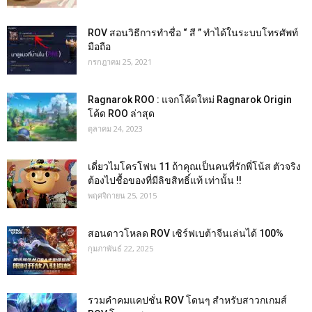
ROV สอนวิธีการทำชื่อ “ สี ” ทำได้ในระบบโทรศัพท์
มือถือ
กรกฎาคม 25, 2021
Ragnarok ROO : แจกโค้ดใหม่ Ragnarok Origin
โค้ด ROO ล่าสุด
ตุลาคม 24, 2023
เดี่ยวไมโครโฟน 11 ถ้าคุณเป็นคนที่รักพี่โน้ส ตัวจริง
ต้องไปชื้อของที่มีลิขสิทธิ์แท้ เท่านั้น !!
พฤศจิกายน 25, 2015
สอนดาวโหลด ROV เซิร์ฟเบต้าจีนเล่นได้ 100%
กุมภาพันธ์ 22, 2025
รวมคำคมแคปชั่น ROV โดนๆ สำหรับสาวกเกมส์