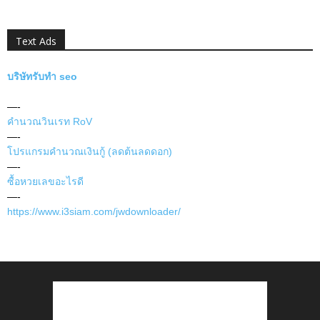
Text Ads
บริษัทรับทำ seo
—-
คำนวณวินเรท RoV
—-
โปรแกรมคำนวณเงินกู้ (ลดต้นลดดอก)
—-
ซื้อหวยเลขอะไรดี
—-
https://www.i3siam.com/jwdownloader/