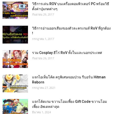
วิธีการเล่น ROV บนเครื่องคอมพิวเตอร์ PC พร้อมวิธี
ตั้งค่าปุ่มกดต่างๆ
กันยายน 29, 2017
วิธีการอ่านออกเสียงของตัวละครเกมส์ RoV ที่ถูกต้อง
!
กรกฎาคม 1, 2017
รวม Cosplay ฮีโร่ RoV ทั้งในและนอกประเทศ
กันยายน 26, 2017
แจกไอเท็มโค้ด ครูพิเศษจอมป่วน รีบอร์น Hitman
Reborn
กรกฎาคม 27, 2021
แจกโค้ดเกม ขวานโอมเพี้ยง Gift Code ขวานโอม
เพี้ยง อัพเดทล่าสุด
มีนาคม 1, 2024