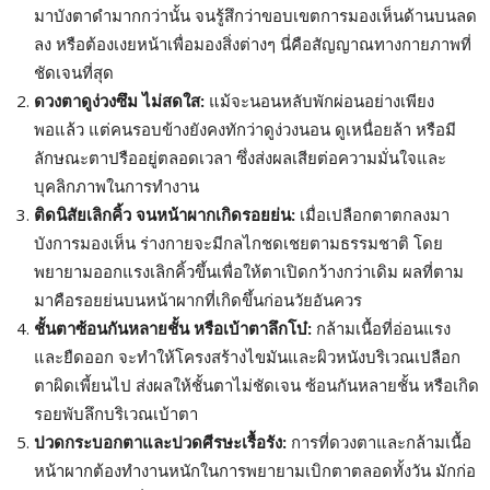
มาบังตาดำมากกว่านั้น จนรู้สึกว่าขอบเขตการมองเห็นด้านบนลด
ลง หรือต้องเงยหน้าเพื่อมองสิ่งต่างๆ นี่คือสัญญาณทางกายภาพที่
ชัดเจนที่สุด
ดวงตาดูง่วงซึม ไม่สดใส:
แม้จะนอนหลับพักผ่อนอย่างเพียง
พอแล้ว แต่คนรอบข้างยังคงทักว่าดูง่วงนอน ดูเหนื่อยล้า หรือมี
ลักษณะตาปรืออยู่ตลอดเวลา ซึ่งส่งผลเสียต่อความมั่นใจและ
บุคลิกภาพในการทำงาน
ติดนิสัยเลิกคิ้ว จนหน้าผากเกิดรอยย่น:
เมื่อเปลือกตาตกลงมา
บังการมองเห็น ร่างกายจะมีกลไกชดเชยตามธรรมชาติ โดย
พยายามออกแรงเลิกคิ้วขึ้นเพื่อให้ตาเปิดกว้างกว่าเดิม ผลที่ตาม
มาคือรอยย่นบนหน้าผากที่เกิดขึ้นก่อนวัยอันควร
ชั้นตาซ้อนกันหลายชั้น หรือเบ้าตาลึกโบ๋:
กล้ามเนื้อที่อ่อนแรง
และยืดออก จะทำให้โครงสร้างไขมันและผิวหนังบริเวณเปลือก
ตาผิดเพี้ยนไป ส่งผลให้ชั้นตาไม่ชัดเจน ซ้อนกันหลายชั้น หรือเกิด
รอยพับลึกบริเวณเบ้าตา
ปวดกระบอกตาและปวดศีรษะเรื้อรัง:
การที่ดวงตาและกล้ามเนื้อ
หน้าผากต้องทำงานหนักในการพยายามเบิกตาตลอดทั้งวัน มักก่อ