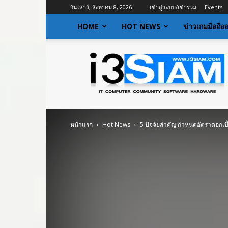
วันเสาร์, สิงหาคม 8, 2026
เข้าสู่ระบบ/เข้าร่วม
Events
HOME
HOT NEWS
ข่าวเกมมือถือ
I3siam
|
ข่าว
ไอที
อัพเดท
ข้อมูล
ข่าวสาร
หน้าแรก
Hot News
5 ปัจจัยสำคัญ กำหนดอัตราดอกเบี
เกี่ยว
กับ
ข่าว
เทคโนโลยี