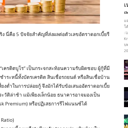
เ
i3
แจ
โค
: 
ิง นี่คือ 5 ปัจจัยสำคัญที่ส่งผลต่อตัวเลขอัตราดอกเบี้ยรี
Kr
บท
20
เครดิตบูโร” เป็นกระจกสะท้อนความรับผิดชอบ ผู้กู้ที่มี
ะหนี้ทั้งบัตรเครดิต สินเชื่อรถยนต์ หรือสินเชื่อบ้าน
เสี่ยงต่ำในการปล่อยกู้ จึงมักได้รับข้อเสนออัตราดอกเบี้ย
ระวัติล่าช้า แม้เพียงเล็กน้อย ธนาคารอาจมองเป็น
Risk Premium) หรือปฏิเสธการรีไฟแนนซ์ได้
 Ratio)