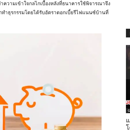
ำความเข้าใจกลไกเบื้องหลังที่ธนาคารใช้พิจารณาจึง
ือกทำธุรกรรมโดยได้รับอัตราดอกเบี้ยรีไฟแนนซ์บ้านที่
G
แ
โ