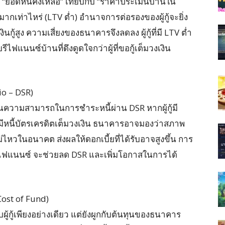
 “ยอดหนี้คงเหลือ” เทียบกับ “ราคาประเมินบ้านใน
มากเท่าไหร่ (LTV ต่ำ) อำนาจการต่อรองของผู้กู้จะยิ่ง
ินกู้สูง ความเสี่ยงของธนาคารจึงลดลง ผู้กู้ที่มี LTV ต่ำ
รีไฟแนนซ์บ้านที่ดึงดูดใจกว่าผู้ที่ขอกู้เต็มวงเงิน
io – DSR)
ินความสามารถในการชำระหนี้ผ่าน DSR หากผู้กู้มี
ือมีหนี้บัตรเครดิตเต็มวงเงิน ธนาคารอาจมองว่าสภาพ
ม่ไหวในอนาคต ส่งผลให้ดอกเบี้ยที่ได้รับอาจสูงขึ้น การ
นรีไฟแนนซ์ จะช่วยลด DSR และเพิ่มโอกาสในการได้
ost of Fund)
บผู้กู้เพียงอย่างเดียว แต่ยังผูกกับต้นทุนของธนาคาร