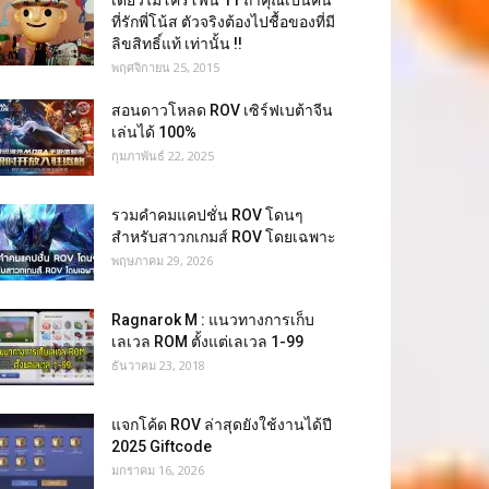
เดี่ยวไมโครโฟน 11 ถ้าคุณเป็นคน
ที่รักพี่โน้ส ตัวจริงต้องไปชื้อของที่มี
ลิขสิทธิ์แท้ เท่านั้น !!
พฤศจิกายน 25, 2015
สอนดาวโหลด ROV เซิร์ฟเบต้าจีน
เล่นได้ 100%
กุมภาพันธ์ 22, 2025
รวมคำคมแคปชั่น ROV โดนๆ
สำหรับสาวกเกมส์ ROV โดยเฉพาะ
พฤษภาคม 29, 2026
Ragnarok M : แนวทางการเก็บ
เลเวล ROM ตั้งแต่เลเวล 1-99
ธันวาคม 23, 2018
แจกโค้ด ROV ล่าสุดยังใช้งานได้ปี
2025 Giftcode
มกราคม 16, 2026