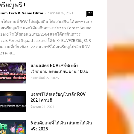
หรียญฟรี !!
siam Tech & Game Editor
-
ธันวาคม 18, 2021
27
กโค้ดเกมส์ ROV โค้ดสุ่มสกิน โค้ดสุ่มสกิน โค้ดเพชรแดง
้ดเหรียญฟรี !! แจกโค้ดสกินถาวร Krizzix Forest Squad
Lizard ใส่โค้ดก่อน 20/12/2564 แจกโค้ดสกินถาวร
izzix Forest Squad : Lizard โค้ด >> BUVFZBZ6UJBNR
ความที่เกี่ยวข้อง >>> แจกฟรีโค้ดเหรียญโปรลีก ROV
21 ด่วน...
สอนสมัคร ROV เซิร์ฟเบต้า
เวียดนาม ลงทะเบียน ผ่าน 100%
กุมภาพันธ์ 22, 2025
แจกฟรีโค้ดเหรียญโปรลีก ROV
2021 ด่วน !!
มีนาคม 21, 2021
6 อันดับเกมที่ ได้เงิน เล่นเกมได้เงิน
จริง 2025