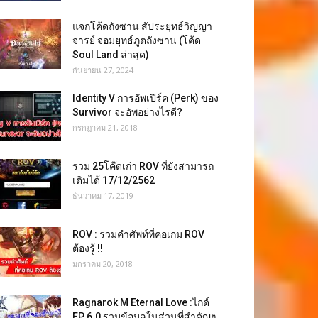
แจกโค้ดถังซาน สัประยุทธ์วิญญา
จารย์ จอมยุทธ์ภูตถังซาน (โค้ด
Soul Land ล่าสุด)
กันยายน 27, 2024
Identity V การอัพเปิร์ค (Perk) ของ
Survivor จะอัพอย่างไรดี?
กรกฎาคม 21, 2018
รวม 25โค๊ดเก่า ROV ที่ยังสามารถ
เติมได้ 17/12/2562
ธันวาคม 17, 2019
ROV : รวมคำศัพท์ที่คอเกม ROV
ต้องรู้ !!
มกราคม 20, 2018
Ragnarok M Eternal Love :ไกด์
EP 6.0 รวมข้อมูลในส่วนที่สำคัญๆ