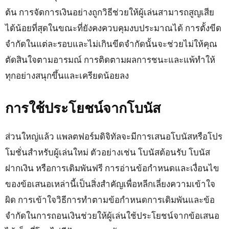
ต้น การจัดการเงินอย่างถูกวิธีช่วยให้ผู้เล่นสามารถสูญเสีย
ได้น้อยที่สุดในขณะที่ยังคงควบคุมงบประมาณได้ การตั้งขีด
จำกัดในแต่ละรอบและไม่เกินขีดจำกัดนั้นจะช่วยไม่ให้คุณ
ตัดสินใจตามอารมณ์ การติดตามผลการชนะและแพ้ทำให้
ทุกอย่างสนุกขึ้นและเครียดน้อยลง
การใช้ประโยชน์จากโบนัส
ส่วนใหญ่แล้ว แพลตฟอร์มดิจิทัลจะมีการเสนอโบนัสหรือโปร
โมชั่นสำหรับผู้เล่นใหม่ ตัวอย่างเช่น โบนัสต้อนรับ โบนัส
ฝากเงิน หรือการเดิมพันฟรี การอ่านข้อกำหนดและเงื่อนไข
ของข้อเสนอเหล่านี้เป็นสิ่งสำคัญเพื่อหลีกเลี่ยงความเข้าใจ
ผิด การเข้าใจวิธีการทำตามข้อกำหนดการเดิมพันและข้อ
จำกัดในการถอนเงินช่วยให้ผู้เล่นใช้ประโยชน์จากข้อเสนอ