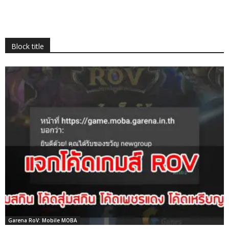
Block title
Garena RoV: Mobile MOBA