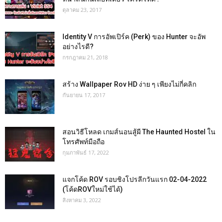
ตุลาคม 23, 2017
Identity V การอัพเปิร์ค (Perk) ของ Hunter จะอัพ
อย่างไรดี?
กรกฎาคม 21, 2018
สร้าง Wallpaper Rov HD ง่าย ๆ เพียงไม่กี่คลิก
กันยายน 17, 2017
สอนวิธีโหลด เกมส์นอนสู้ผี The Haunted Hostel ใน
โทรศัพท์มือถือ
กุมภาพันธ์ 17, 2022
แจกโค้ด ROV รอบชิงโปรลีกวันแรก 02-04-2022
(โค้ดROVใหม่ใช้ได้)
สิงหาคม 3, 2022