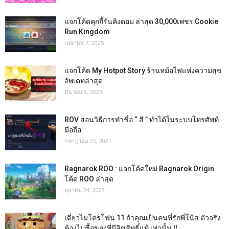
แจกโค้ดคุกกี้รันคิงดอม ล่าสุด 30,000เพชร Cookie
Run Kingdom
เมษายน 7, 2025
แจกโค้ด My Hotpot Story ร้านหม้อไฟแห่งความสุข
อัพเดทล่าสุด
มีนาคม 3, 2023
ROV สอนวิธีการทำชื่อ “ สี ” ทำได้ในระบบโทรศัพท์
มือถือ
กรกฎาคม 25, 2021
Ragnarok ROO : แจกโค้ดใหม่ Ragnarok Origin
โค้ด ROO ล่าสุด
ตุลาคม 24, 2023
เดี่ยวไมโครโฟน 11 ถ้าคุณเป็นคนที่รักพี่โน้ส ตัวจริง
ต้องไปชื้อของที่มีลิขสิทธิ์แท้ เท่านั้น !!