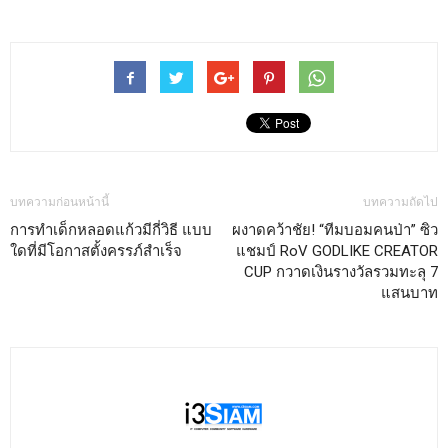
บทความก่อนหน้านี้
บทความถัดไป
การทำเด็กหลอดแก้วมีกี่วิธี แบบ
ผงาดคว้าชัย! “ทีมบอมคนป่า” ซิว
ใดที่มีโอกาสตั้งครรภ์สำเร็จ
แชมป์ RoV GODLIKE CREATOR
CUP กวาดเงินรางวัลรวมทะลุ 7
แสนบาท