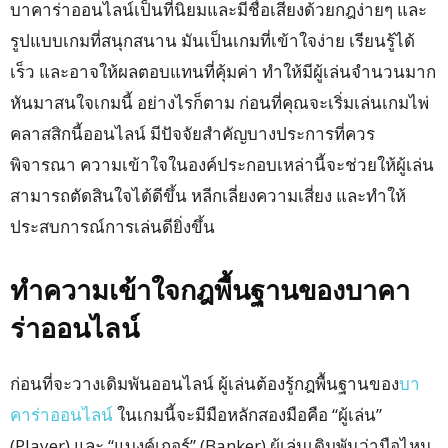
บาคาร่าออนไลน์เป็นที่นิยมและมีชื่อเสียงด้วยกฎง่ายๆ และ
รูปแบบเกมที่สนุกสนาน มันเป็นเกมที่เข้าใจง่าย เรียนรู้ได้
เร็ว และอาจให้ผลตอบแทนที่คุ้มค่า ทำให้มีผู้เล่นจำนวนมาก
หันมาสนใจเกมนี้ อย่างไรก็ตาม ก่อนที่คุณจะเริ่มเล่นเกมไพ่
คลาสสิกนี้ออนไลน์ มีปัจจัยสำคัญบางประการที่ควร
พิจารณา ความเข้าใจในองค์ประกอบเหล่านี้จะช่วยให้ผู้เล่น
สามารถตัดสินใจได้ดีขึ้น หลีกเลี่ยงความเสี่ยง และทำให้
ประสบการณ์การเล่นดียิ่งขึ้น
ทำความเข้าใจกฎพื้นฐานของบาคา
ร่าออนไลน์
ก่อนที่จะวางเดิมพันออนไลน์ ผู้เล่นต้องรู้กฎพื้นฐานของ
บา
คาร่าออนไลน์
ในเกมนี้จะมีมือหลักสองมือคือ “ผู้เล่น”
(Player) และ “แบงค์เกอร์” (Banker) ผู้เล่นเดิมพันว่ามือไหน