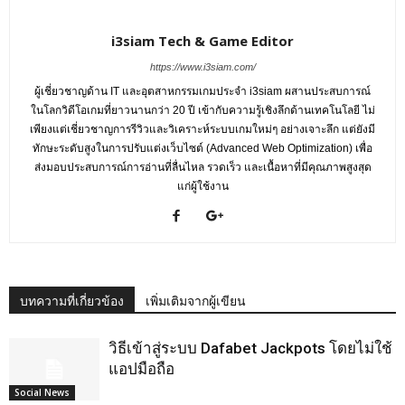
i3siam Tech & Game Editor
https://www.i3siam.com/
ผู้เชี่ยวชาญด้าน IT และอุตสาหกรรมเกมประจำ i3siam ผสานประสบการณ์
ในโลกวิดีโอเกมที่ยาวนานกว่า 20 ปี เข้ากับความรู้เชิงลึกด้านเทคโนโลยี ไม่
เพียงแต่เชี่ยวชาญการรีวิวและวิเคราะห์ระบบเกมใหม่ๆ อย่างเจาะลึก แต่ยังมี
ทักษะระดับสูงในการปรับแต่งเว็บไซต์ (Advanced Web Optimization) เพื่อ
ส่งมอบประสบการณ์การอ่านที่ลื่นไหล รวดเร็ว และเนื้อหาที่มีคุณภาพสูงสุด
แก่ผู้ใช้งาน
บทความที่เกี่ยวข้อง
เพิ่มเติมจากผู้เขียน
วิธีเข้าสู่ระบบ Dafabet Jackpots โดยไม่ใช้
แอปมือถือ
Social News