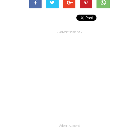
- Advertisement -
- Advertisement -