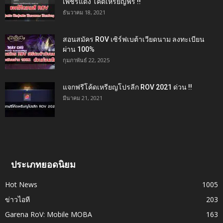
เพชรแดง โค้ดเหรียญฟรี !!
ธันวาคม 18, 2021
สอนสมัคร ROV เซิร์ฟเบต้าเวียดนาม ลงทะเบียน
ผ่าน 100%
กุมภาพันธ์ 22, 2025
แจกฟรีโค้ดเหรียญโปรลีก ROV 2021 ด่วน !!
มีนาคม 21, 2021
ประเภทยอดนิยม
Hot News
1005
ข่าวไอที
203
Garena RoV: Mobile MOBA
163