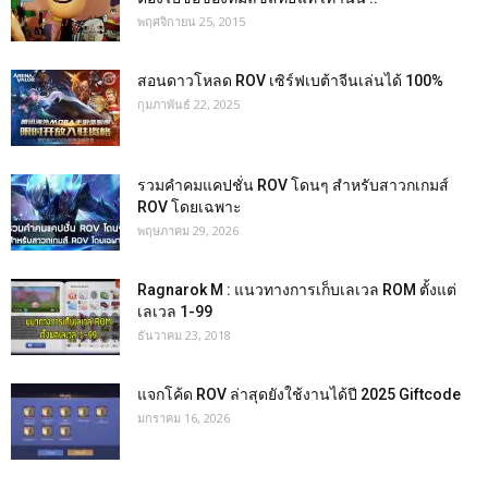
พฤศจิกายน 25, 2015
สอนดาวโหลด ROV เซิร์ฟเบต้าจีนเล่นได้ 100%
กุมภาพันธ์ 22, 2025
รวมคำคมแคปชั่น ROV โดนๆ สำหรับสาวกเกมส์
ROV โดยเฉพาะ
พฤษภาคม 29, 2026
Ragnarok M : แนวทางการเก็บเลเวล ROM ตั้งแต่
เลเวล 1-99
ธันวาคม 23, 2018
แจกโค้ด ROV ล่าสุดยังใช้งานได้ปี 2025 Giftcode
มกราคม 16, 2026