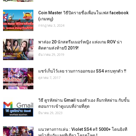
Coin Master วิธีปิดรายชื่อเพื่อนในเฟส facebook
(เกมหมู)
กรกฎาคม 3, 2024
พาส่อง 20 นักสตรีมเมอร์หญิง แห่งเกม ROV น่า
ติดตามส่งท้ายปี 2019!
ธันวาคม 29, 2019
แชร์เก็บไว้เลย รวมการออกของ SS4 ครบทุกตัว !!
ตุลาคม 7, 2017
วิธี ดูรหัสผ่าน Gmail ของตัวเอง ลืมรหัสผ่าน กับขั้น
ตอนการเข้าดูแบบที่ง่ายที่สุด
มีนาคม 29, 2023
แนวทางการเล่น : Violet SS4 คริ 5000+ โดนยิงที
หน้าสั่นกันเลยทีเดียว โครตโหด !