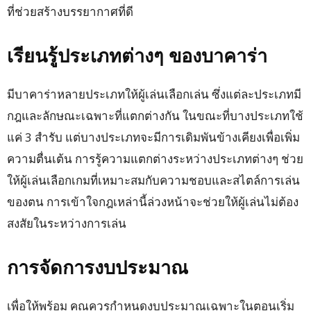
ที่ช่วยสร้างบรรยากาศที่ดี
เรียนรู้ประเภทต่างๆ ของบาคาร่า
มีบาคาร่าหลายประเภทให้ผู้เล่นเลือกเล่น ซึ่งแต่ละประเภทมี
กฎและลักษณะเฉพาะที่แตกต่างกัน ในขณะที่บางประเภทใช้
แค่ 3 สำรับ แต่บางประเภทจะมีการเดิมพันข้างเคียงเพื่อเพิ่ม
ความตื่นเต้น การรู้ความแตกต่างระหว่างประเภทต่างๆ ช่วย
ให้ผู้เล่นเลือกเกมที่เหมาะสมกับความชอบและสไตล์การเล่น
ของตน การเข้าใจกฎเหล่านี้ล่วงหน้าจะช่วยให้ผู้เล่นไม่ต้อง
สงสัยในระหว่างการเล่น
การจัดการงบประมาณ
เพื่อให้พร้อม คุณควรกำหนดงบประมาณเฉพาะในตอนเริ่ม