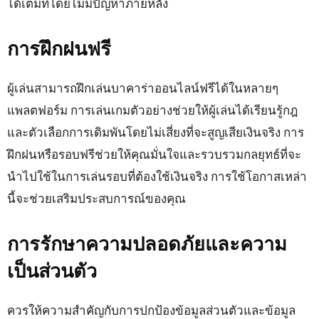
ได้เต็มที่โดยไม่มีปัญหาภายหลัง
การฝึกฝนฟรี
ผู้เล่นสามารถฝึกเล่นบาคาร่าออนไลน์ฟรีได้ในหลายๆ
แพลตฟอร์ม การเล่นเกมตัวอย่างช่วยให้ผู้เล่นได้เรียนรู้กฎ
และตัวเลือกการเดิมพันโดยไม่เสี่ยงที่จะสูญเสียเงินจริง การ
ฝึกฝนหรือรอบฟรีช่วยให้คุณมั่นใจและรวบรวมกลยุทธ์ที่จะ
นำไปใช้ในการเล่นรอบที่ต้องใช้เงินจริง การใช้โอกาสเหล่า
นี้จะช่วยเสริมประสบการณ์ของคุณ
การรักษาความปลอดภัยและความ
เป็นส่วนตัว
ควรให้ความสำคัญกับการปกป้องข้อมูลส่วนตัวและข้อมูล