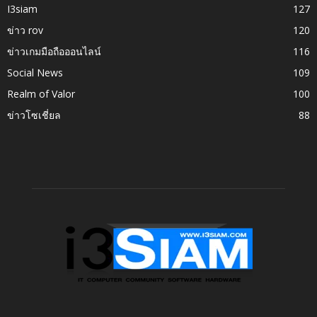
I3siam
127
ข่าว rov
120
ข่าวเกมมือถือออนไลน์
116
Social News
109
Realm of Valor
100
ข่าวโซเชี่ยล
88