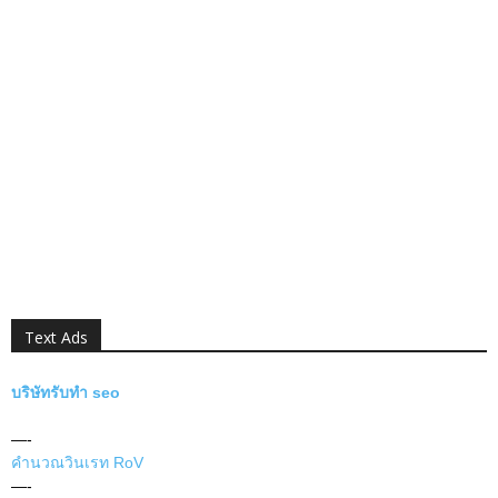
Text Ads
บริษัทรับทำ seo
—-
คำนวณวินเรท RoV
—-