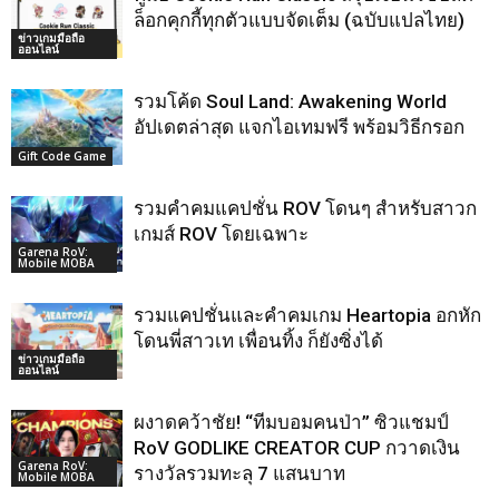
ล็อกคุกกี้ทุกตัวแบบจัดเต็ม (ฉบับแปลไทย)
ข่าวเกมมือถือ
ออนไลน์
รวมโค้ด Soul Land: Awakening World
อัปเดตล่าสุด แจกไอเทมฟรี พร้อมวิธีกรอก
Gift Code Game
รวมคำคมแคปชั่น ROV โดนๆ สำหรับสาวก
เกมส์ ROV โดยเฉพาะ
Garena RoV:
Mobile MOBA
รวมแคปชั่นและคำคมเกม Heartopia อกหัก
โดนพี่สาวเท เพื่อนทิ้ง ก็ยังซิ่งได้
ข่าวเกมมือถือ
ออนไลน์
ผงาดคว้าชัย! “ทีมบอมคนป่า” ซิวแชมป์
RoV GODLIKE CREATOR CUP กวาดเงิน
Garena RoV:
รางวัลรวมทะลุ 7 แสนบาท
Mobile MOBA