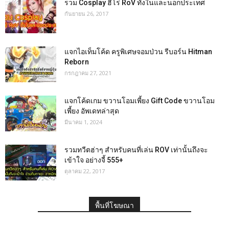
รวม Cosplay ฮีโร่ RoV ทั้งในและนอกประเทศ
กันยายน 26, 2017
แจกไอเท็มโค้ด ครูพิเศษจอมป่วน รีบอร์น Hitman
Reborn
กรกฎาคม 27, 2021
แจกโค้ดเกม ขวานโอมเพี้ยง Gift Code ขวานโอม
เพี้ยง อัพเดทล่าสุด
มีนาคม 1, 2024
รวมทวีตฮ่าๆ สำหรับคนที่เล่น ROV เท่านั้นถึงจะ
เข้าใจ อย่างจี้ 555+
ตุลาคม 22, 2017
พื้นที่โฆษณา