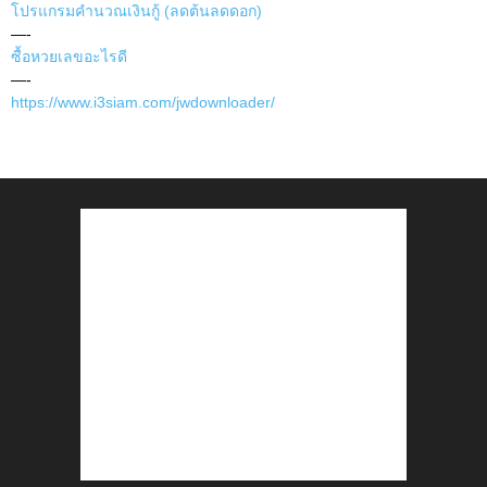
โปรแกรมคำนวณเงินกู้ (ลดต้นลดดอก)
—-
ซื้อหวยเลขอะไรดี
—-
https://www.i3siam.com/jwdownloader/