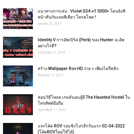
แนวทางการเล่น : Violet SS4 คริ 5000+ โดนยิงที
หน้าสั่นกันเลยทีเดียว โครตโหด !
ตุลาคม 23, 2017
Identity V การอัพเปิร์ค (Perk) ของ Hunter จะอัพ
อย่างไรดี?
กรกฎาคม 21, 2018
สร้าง Wallpaper Rov HD ง่าย ๆ เพียงไม่กี่คลิก
กันยายน 17, 2017
สอนวิธีโหลด เกมส์นอนสู้ผี The Haunted Hostel ใน
โทรศัพท์มือถือ
กุมภาพันธ์ 17, 2022
แจกโค้ด ROV รอบชิงโปรลีกวันแรก 02-04-2022
(โค้ดROVใหม่ใช้ได้)