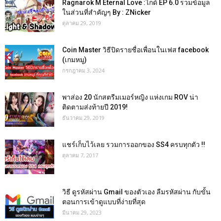
Ragnarok M Eternal Love :ไกด์ EP 6.0 รวมข้อมูล
ในส่วนที่สำคัญๆ By : ZNicker
ตุลาคม 29, 2019
Coin Master วิธีปิดรายชื่อเพื่อนในเฟส facebook
(เกมหมู)
กรกฎาคม 3, 2024
พาส่อง 20 นักสตรีมเมอร์หญิง แห่งเกม ROV น่า
ติดตามส่งท้ายปี 2019!
ธันวาคม 29, 2019
แชร์เก็บไว้เลย รวมการออกของ SS4 ครบทุกตัว !!
ตุลาคม 7, 2017
วิธี ดูรหัสผ่าน Gmail ของตัวเอง ลืมรหัสผ่าน กับขั้น
ตอนการเข้าดูแบบที่ง่ายที่สุด
มีนาคม 29, 2023