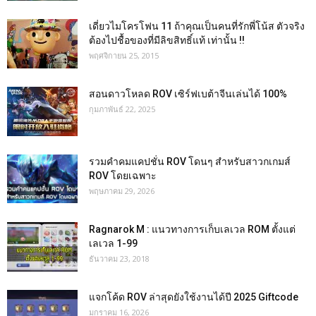
เดี่ยวไมโครโฟน 11 ถ้าคุณเป็นคนที่รักพี่โน้ส ตัวจริง
ต้องไปชื้อของที่มีลิขสิทธิ์แท้ เท่านั้น !!
พฤศจิกายน 25, 2015
สอนดาวโหลด ROV เซิร์ฟเบต้าจีนเล่นได้ 100%
กุมภาพันธ์ 22, 2025
รวมคำคมแคปชั่น ROV โดนๆ สำหรับสาวกเกมส์
ROV โดยเฉพาะ
พฤษภาคม 29, 2026
Ragnarok M : แนวทางการเก็บเลเวล ROM ตั้งแต่
เลเวล 1-99
ธันวาคม 23, 2018
แจกโค้ด ROV ล่าสุดยังใช้งานได้ปี 2025 Giftcode
มกราคม 16, 2026