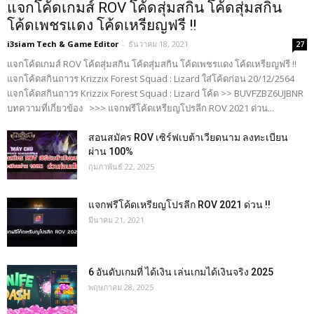
แจกโค้ดเกมส์ ROV โค้ดสุ่มสกิน โค้ดสุ่มสกิน
โค้ดเพชรแดง โค้ดเหรียญฟรี !!
i3siam Tech & Game Editor
-
ธันวาคม 18, 2021
27
แจกโค้ดเกมส์ ROV โค้ดสุ่มสกิน โค้ดสุ่มสกิน โค้ดเพชรแดง โค้ดเหรียญฟรี !!
แจกโค้ดสกินถาวร Krizzix Forest Squad : Lizard ใส่โค้ดก่อน 20/12/2564
แจกโค้ดสกินถาวร Krizzix Forest Squad : Lizard โค้ด >> BUVFZBZ6UJBNR
บทความที่เกี่ยวข้อง >>> แจกฟรีโค้ดเหรียญโปรลีก ROV 2021 ด่วน...
สอนสมัคร ROV เซิร์ฟเบต้าเวียดนาม ลงทะเบียน
ผ่าน 100%
กุมภาพันธ์ 22, 2025
แจกฟรีโค้ดเหรียญโปรลีก ROV 2021 ด่วน !!
มีนาคม 21, 2021
6 อันดับเกมที่ ได้เงิน เล่นเกมได้เงินจริง 2025
พฤษภาคม 28, 2025