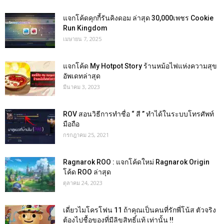
แจกโค้ดคุกกี้รันคิงดอม ล่าสุด 30,000เพชร Cookie
Run Kingdom
เมษายน 7, 2025
แจกโค้ด My Hotpot Story ร้านหม้อไฟแห่งความสุข
อัพเดทล่าสุด
มีนาคม 3, 2023
ROV สอนวิธีการทำชื่อ “ สี ” ทำได้ในระบบโทรศัพท์
มือถือ
กรกฎาคม 25, 2021
Ragnarok ROO : แจกโค้ดใหม่ Ragnarok Origin
โค้ด ROO ล่าสุด
ตุลาคม 24, 2023
เดี่ยวไมโครโฟน 11 ถ้าคุณเป็นคนที่รักพี่โน้ส ตัวจริง
ต้องไปชื้อของที่มีลิขสิทธิ์แท้ เท่านั้น !!