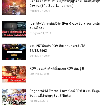
แจกโค้ดถังซาน สัประยุทธ์วิญญาจารย์ จอมยุทธ์ภูต
ถังซาน (โค้ด Soul Land ล่าสุด)
กันยายน 27, 2024
Identity V การอัพเปิร์ค (Perk) ของ Survivor จะอัพ
อย่างไรดี?
กรกฎาคม 21, 2018
รวม 25โค๊ดเก่า ROV ที่ยังสามารถเติมได้
17/12/2562
ธันวาคม 17, 2019
ROV : รวมคำศัพท์ที่คอเกม ROV ต้องรู้ !!
มกราคม 20, 2018
Ragnarok M Eternal Love :ไกด์ EP 6.0 รวมข้อมูล
ในส่วนที่สำคัญๆ By : ZNicker
ตุลาคม 29, 2019