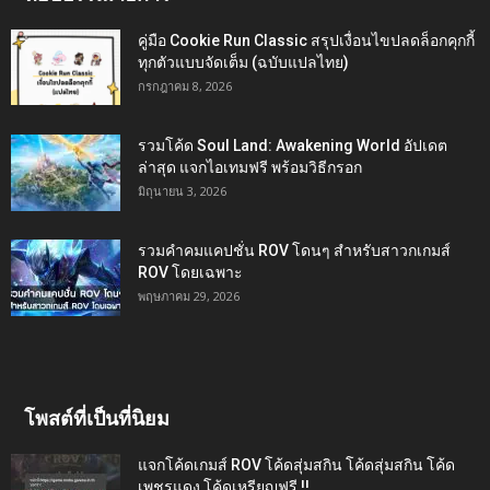
คู่มือ Cookie Run Classic สรุปเงื่อนไขปลดล็อกคุกกี้
ทุกตัวแบบจัดเต็ม (ฉบับแปลไทย)
กรกฎาคม 8, 2026
รวมโค้ด Soul Land: Awakening World อัปเดต
ล่าสุด แจกไอเทมฟรี พร้อมวิธีกรอก
มิถุนายน 3, 2026
รวมคำคมแคปชั่น ROV โดนๆ สำหรับสาวกเกมส์
ROV โดยเฉพาะ
พฤษภาคม 29, 2026
โพสต์ที่เป็นที่นิยม
แจกโค้ดเกมส์ ROV โค้ดสุ่มสกิน โค้ดสุ่มสกิน โค้ด
เพชรแดง โค้ดเหรียญฟรี !!