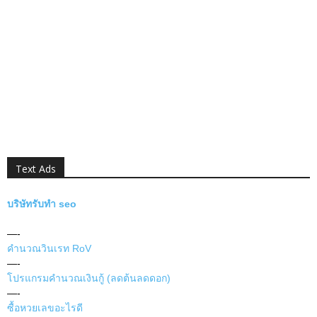
Text Ads
บริษัทรับทำ seo
—-
คำนวณวินเรท RoV
—-
โปรแกรมคำนวณเงินกู้ (ลดต้นลดดอก)
—-
ซื้อหวยเลขอะไรดี