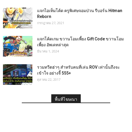
แจกไอเท็มโค้ด ครูพิเศษจอมป่วน รีบอร์น Hitman
Reborn
กรกฎาคม 27, 2021
แจกโค้ดเกม ขวานโอมเพี้ยง Gift Code ขวานโอม
เพี้ยง อัพเดทล่าสุด
มีนาคม 1, 2024
รวมทวีตฮ่าๆ สำหรับคนที่เล่น ROV เท่านั้นถึงจะ
เข้าใจ อย่างจี้ 555+
ตุลาคม 22, 2017
พื้นที่โฆษณา