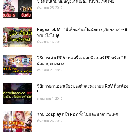
5 อันดับเกม ที่ผู้หญิงเล่นเยอะ ในประเทศไทย
กันยายน 25, 2017
Ragnarok M : วิธีเลื่อนขั้นเป็นนักผจญภัยคลาส F-B
ทำยังไงไปดู!!
ธันวาคม 16, 2018
วิธีการเล่น ROV บนเครื่องคอมพิวเตอร์ PC พร้อมวิธี
ตั้งค่าปุ่มกดต่างๆ
กันยายน 29, 2017
วิธีการอ่านออกเสียงของตัวละครเกมส์ RoV ที่ถูกต้อง
!
กรกฎาคม 1, 2017
รวม Cosplay ฮีโร่ RoV ทั้งในและนอกประเทศ
กันยายน 26, 2017