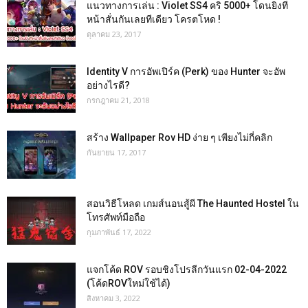
แนวทางการเล่น : Violet SS4 คริ 5000+ โดนยิงที
หน้าสั่นกันเลยทีเดียว โครตโหด !
ตุลาคม 23, 2017
Identity V การอัพเปิร์ค (Perk) ของ Hunter จะอัพ
อย่างไรดี?
กรกฎาคม 21, 2018
สร้าง Wallpaper Rov HD ง่าย ๆ เพียงไม่กี่คลิก
กันยายน 17, 2017
สอนวิธีโหลด เกมส์นอนสู้ผี The Haunted Hostel ใน
โทรศัพท์มือถือ
กุมภาพันธ์ 17, 2022
แจกโค้ด ROV รอบชิงโปรลีกวันแรก 02-04-2022
(โค้ดROVใหม่ใช้ได้)
สิงหาคม 3, 2022