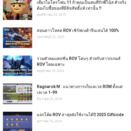
เดี่ยวไมโครโฟน 11 ถ้าคุณเป็นคนที่รักพี่โน้ส ตัวจริง
ต้องไปชื้อของที่มีลิขสิทธิ์แท้ เท่านั้น !!
พฤศจิกายน 25, 2015
สอนดาวโหลด ROV เซิร์ฟเบต้าจีนเล่นได้ 100%
กุมภาพันธ์ 22, 2025
รวมคำคมแคปชั่น ROV โดนๆ สำหรับสาวกเกมส์
ROV โดยเฉพาะ
พฤษภาคม 29, 2026
Ragnarok M : แนวทางการเก็บเลเวล ROM ตั้งแต่
เลเวล 1-99
ธันวาคม 23, 2018
แจกโค้ด ROV ล่าสุดยังใช้งานได้ปี 2025 Giftcode
มกราคม 16, 2026