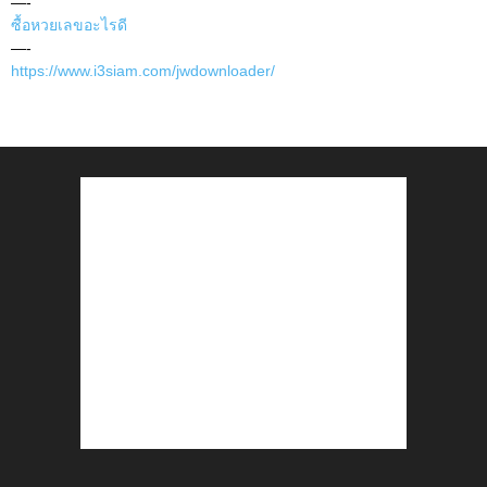
—-
ซื้อหวยเลขอะไรดี
—-
https://www.i3siam.com/jwdownloader/