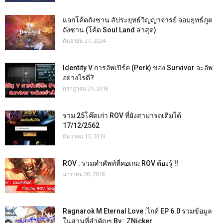
แจกโค้ดถังซาน สัประยุทธ์วิญญาจารย์ จอมยุทธ์ภูต
ถังซาน (โค้ด Soul Land ล่าสุด)
กันยายน 27, 2024
Identity V การอัพเปิร์ค (Perk) ของ Survivor จะอัพ
อย่างไรดี?
กรกฎาคม 21, 2018
รวม 25โค๊ดเก่า ROV ที่ยังสามารถเติมได้
17/12/2562
ธันวาคม 17, 2019
ROV : รวมคำศัพท์ที่คอเกม ROV ต้องรู้ !!
มกราคม 20, 2018
Ragnarok M Eternal Love :ไกด์ EP 6.0 รวมข้อมูล
ในส่วนที่สำคัญๆ By : ZNicker