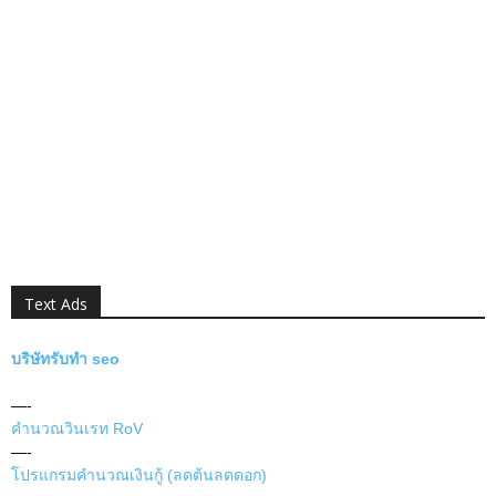
Text Ads
บริษัทรับทำ seo
—-
คำนวณวินเรท RoV
—-
โปรแกรมคำนวณเงินกู้ (ลดต้นลดดอก)