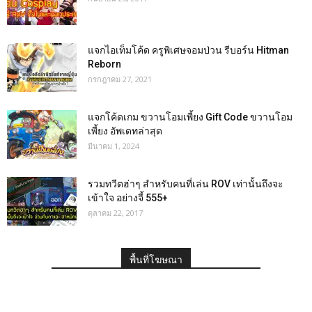
แจกไอเท็มโค้ด ครูพิเศษจอมป่วน รีบอร์น Hitman
Reborn
กรกฎาคม 27, 2021
แจกโค้ดเกม ขวานโอมเพี้ยง Gift Code ขวานโอม
เพี้ยง อัพเดทล่าสุด
มีนาคม 1, 2024
รวมทวีตฮ่าๆ สำหรับคนที่เล่น ROV เท่านั้นถึงจะ
เข้าใจ อย่างจี้ 555+
ตุลาคม 22, 2017
พื้นที่โฆษณา