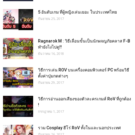
5 อันดับเกม ที่ผู้หญิงเล่นเยอะ ในประเทศไทย
กันยายน 25, 2017
Ragnarok M : วิธีเลื่อนขั้นเป็นนักผจญภัยคลาส F-B
ทำยังไงไปดู!!
ธันวาคม 16, 2018
วิธีการเล่น ROV บนเครื่องคอมพิวเตอร์ PC พร้อมวิธี
ตั้งค่าปุ่มกดต่างๆ
กันยายน 29, 2017
วิธีการอ่านออกเสียงของตัวละครเกมส์ RoV ที่ถูกต้อง
!
กรกฎาคม 1, 2017
รวม Cosplay ฮีโร่ RoV ทั้งในและนอกประเทศ
กันยายน 26, 2017