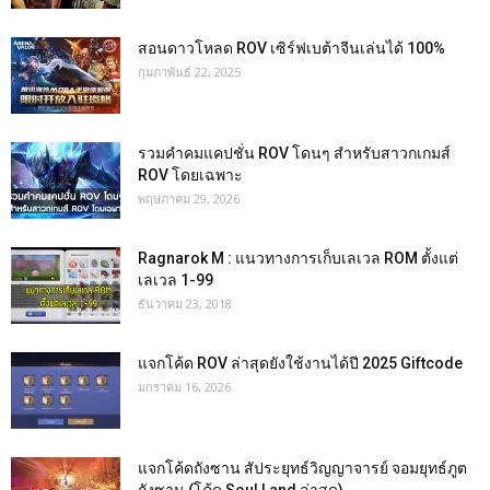
สอนดาวโหลด ROV เซิร์ฟเบต้าจีนเล่นได้ 100%
กุมภาพันธ์ 22, 2025
รวมคำคมแคปชั่น ROV โดนๆ สำหรับสาวกเกมส์
ROV โดยเฉพาะ
พฤษภาคม 29, 2026
Ragnarok M : แนวทางการเก็บเลเวล ROM ตั้งแต่
เลเวล 1-99
ธันวาคม 23, 2018
แจกโค้ด ROV ล่าสุดยังใช้งานได้ปี 2025 Giftcode
มกราคม 16, 2026
แจกโค้ดถังซาน สัประยุทธ์วิญญาจารย์ จอมยุทธ์ภูต