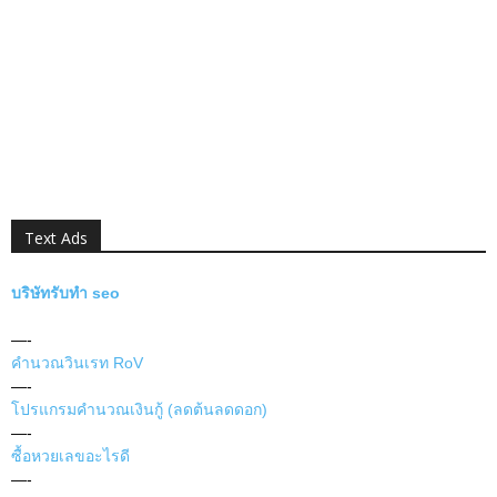
Text Ads
บริษัทรับทำ seo
—-
คำนวณวินเรท RoV
—-
โปรแกรมคำนวณเงินกู้ (ลดต้นลดดอก)
—-
ซื้อหวยเลขอะไรดี
—-