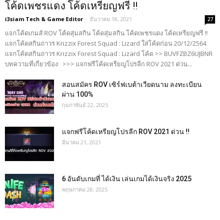
โค้ดเพชรแดง โค้ดเหรียญฟรี !!
i3siam Tech & Game Editor
-
ธันวาคม 18, 2021
27
แจกโค้ดเกมส์ ROV โค้ดสุ่มสกิน โค้ดสุ่มสกิน โค้ดเพชรแดง โค้ดเหรียญฟรี !!
แจกโค้ดสกินถาวร Krizzix Forest Squad : Lizard ใส่โค้ดก่อน 20/12/2564
แจกโค้ดสกินถาวร Krizzix Forest Squad : Lizard โค้ด >> BUVFZBZ6UJBNR
บทความที่เกี่ยวข้อง >>> แจกฟรีโค้ดเหรียญโปรลีก ROV 2021 ด่วน...
สอนสมัคร ROV เซิร์ฟเบต้าเวียดนาม ลงทะเบียน
ผ่าน 100%
กุมภาพันธ์ 22, 2025
แจกฟรีโค้ดเหรียญโปรลีก ROV 2021 ด่วน !!
มีนาคม 21, 2021
6 อันดับเกมที่ ได้เงิน เล่นเกมได้เงินจริง 2025
พฤษภาคม 28, 2025