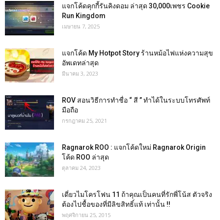
แจกโค้ดคุกกี้รันคิงดอม ล่าสุด 30,000เพชร Cookie
Run Kingdom
เมษายน 7, 2025
แจกโค้ด My Hotpot Story ร้านหม้อไฟแห่งความสุข
อัพเดทล่าสุด
มีนาคม 3, 2023
ROV สอนวิธีการทำชื่อ “ สี ” ทำได้ในระบบโทรศัพท์
มือถือ
กรกฎาคม 25, 2021
Ragnarok ROO : แจกโค้ดใหม่ Ragnarok Origin
โค้ด ROO ล่าสุด
ตุลาคม 24, 2023
เดี่ยวไมโครโฟน 11 ถ้าคุณเป็นคนที่รักพี่โน้ส ตัวจริง
ต้องไปชื้อของที่มีลิขสิทธิ์แท้ เท่านั้น !!
พฤศจิกายน 25, 2015