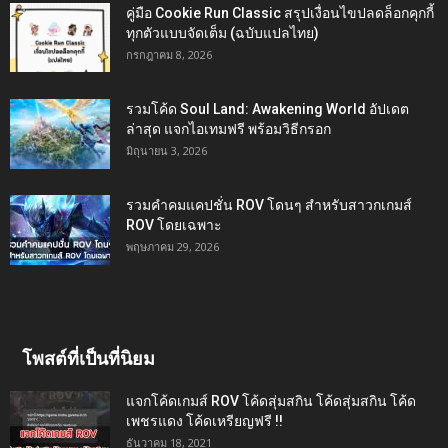
คู่มือ Cookie Run Classic สรุปเงื่อนไขปลดล็อกคุกกี้
ทุกตัวแบบจัดเต็ม (ฉบับแปลไทย)
กรกฎาคม 8, 2026
รวมโค้ด Soul Land: Awakening World อัปเดต
ล่าสุด แจกไอเทมฟรี พร้อมวิธีกรอก
มิถุนายน 3, 2026
รวมคำคมแคปชั่น ROV โดนๆ สำหรับสาวกเกมส์
ROV โดยเฉพาะ
พฤษภาคม 29, 2026
โพสต์ที่เป็นที่นิยม
แจกโค้ดเกมส์ ROV โค้ดสุ่มสกิน โค้ดสุ่มสกิน โค้ด
เพชรแดง โค้ดเหรียญฟรี !!
ธันวาคม 18, 2021