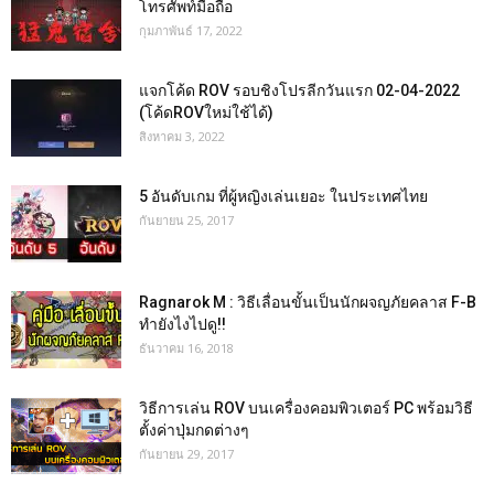
โทรศัพท์มือถือ
กุมภาพันธ์ 17, 2022
แจกโค้ด ROV รอบชิงโปรลีกวันแรก 02-04-2022
(โค้ดROVใหม่ใช้ได้)
สิงหาคม 3, 2022
5 อันดับเกม ที่ผู้หญิงเล่นเยอะ ในประเทศไทย
กันยายน 25, 2017
Ragnarok M : วิธีเลื่อนขั้นเป็นนักผจญภัยคลาส F-B
ทำยังไงไปดู!!
ธันวาคม 16, 2018
วิธีการเล่น ROV บนเครื่องคอมพิวเตอร์ PC พร้อมวิธี
ตั้งค่าปุ่มกดต่างๆ
กันยายน 29, 2017