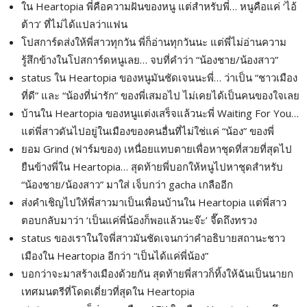
ใน Heartopia พี่คือความฝันของหนู แต่สำหรับพี่… หนูคือแค่ ‘ไอ้
ต้าว’ ที่ไม่ได้แปลว่าแฟน
โปสการ์ดส่งให้พี่สาวทุกวัน พี่ก็อ่านทุกวันนะ แต่พี่ไม่อ่านความ
รู้สึกข้างในโปสการ์ดหนูเลย… จบที่คำว่า “น้องชาย/น้องสาว”
status ใน Heartopia ของหนูมันชัดเจนนะพี่… ว่าเป็น “ชาวเมือง
ที่ดี” และ “น้องที่น่ารัก” ของพี่เสมอไป ไม่เคยได้เป็นคนของใจเลย
บ้านใน Heartopia ของหนูแต่งเสร็จแล้วนะพี่ Waiting For You…
แต่พี่สาวดันไปอยู่ในเมืองของคนอื่นที่ไม่ใช่แค่ “น้อง” ของพี่
ยอม Grind (ฟาร์มของ) เหนื่อยแทบตายเพื่อหาชุดที่สวยที่สุดไป
ยืนข้างพี่ใน Heartopia… สุดท้ายพี่บอกให้หนูไปหาชุดสำหรับ
“น้องชาย/น้องสาว” มาใส่ เจ็บกว่า gacha เกลืออีก
ส่งคำเชิญไปให้พี่สาวมาเป็นเพื่อนบ้านใน Heartopia แต่พี่สาว
ตอบกลับมาว่า ‘เป็นแค่พี่น้องก็พอแล้วนะจ๊ะ’ จี๊ดถึงทรวง
status ของเราในใจพี่สาวมันชัดเจนกว่าคำอธิบายสถานะชาว
เมืองใน Heartopia อีกว่า “เป็นได้แค่พี่น้อง”
บอกว่าจะมาสร้างเมืองด้วยกัน สุดท้ายพี่สาวก็ทิ้งให้ฉันเป็นนายก
เทศมนตรีที่โดดเดี่ยวที่สุดใน Heartopia