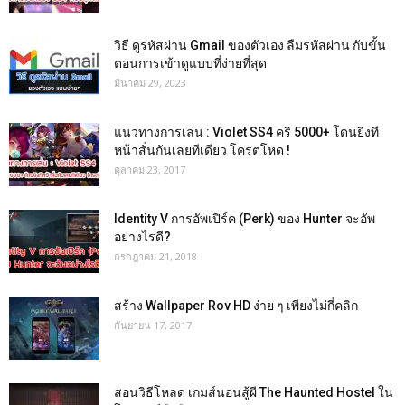
วิธี ดูรหัสผ่าน Gmail ของตัวเอง ลืมรหัสผ่าน กับขั้น
ตอนการเข้าดูแบบที่ง่ายที่สุด
มีนาคม 29, 2023
แนวทางการเล่น : Violet SS4 คริ 5000+ โดนยิงที
หน้าสั่นกันเลยทีเดียว โครตโหด !
ตุลาคม 23, 2017
Identity V การอัพเปิร์ค (Perk) ของ Hunter จะอัพ
อย่างไรดี?
กรกฎาคม 21, 2018
สร้าง Wallpaper Rov HD ง่าย ๆ เพียงไม่กี่คลิก
กันยายน 17, 2017
สอนวิธีโหลด เกมส์นอนสู้ผี The Haunted Hostel ใน