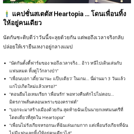
แคปชั่นสเตตัส Heartopia … โดนเพื่อนทิ้ง
ให้อยู่คนเดียว
นัดกันซะดิบดีว่าวันนี้จะลุยด้วยกัน แต่พอถึงเวลาจริงกลับ
ปล่อยให้เรายืนเหงาอยู่กลางแมป
“นัดกันตั้งตี้ฟาร์มของ พอถึงเวลาจริง… อ้าว หนีไปเดินเล่นกับ
แฟนหมด ทิ้งตูไว้กลางป่า”
“เพื่อนบอก ‘เดี๋ยวมานะ แป๊บเดียว’ ในเกม… นี่ผ่านมา 3 วันแล้ว
แกไปเกิดใหม่แล้วเหรอ?”
“ตอนยืมไอเทมเรียก ‘เพื่อนรัก’ พอทวงคืนทักไปไม่ตอบ…
มิตรภาพสั่นคลอนเพราะของคราฟต์”
“บอกจะมาสร้างเมืองด้วยกัน สุดท้ายฉันเป็นนายกเทศมนตรีที่
โดดเดี่ยวที่สุดใน Heartopia”
“เพื่อนไม่รังเกียจหรอกนะที่ฉันเล่นเกมกาก แต่เพื่อนรังเกียจที่ฉัน
ไม่มีแฟนเลยทิ้งให้อยู่คนเดียวไง!”