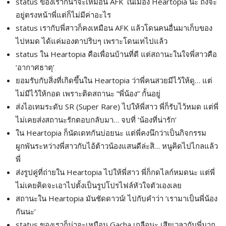
status ของเราก็น่าจะเหมือน AFK ในเมือง Heartopia นะ ถึงจะ
อยู่ตรงหน้าพี่แต่ก็ไม่มีค่าอะไร
status เรากับพี่สาวก็คงเหมือน AFK แล้วโดนคนอื่นมาเก็บของ
ไปหมด ได้แค่มองตาปริบๆ เพราะโดนเทไปแล้ว
status ใน Heartopia คือเพื่อนบ้านที่ดี แต่สถานะในใจพี่สาวคือ
‘อากาศธาตุ’
ยอมรับกับสิ่งที่เกิดขึ้นใน Heartopia ว่าพี่คนสวยมีไว้ให้ดู… แต่
ไม่มีไว้ให้กอด เพราะติดสถานะ “พี่น้อง” กั้นอยู่
ส่งไอเทมระดับ SR (Super Rare) ไปให้พี่สาว พี่ก็รับไว้หมด แต่พี่
ไม่เคยส่งสถานะรักตอบกลับมา… จบที่ ‘น้องที่น่ารัก’
ใน Heartopia ก็นัดเดทกันบ่อยนะ แต่พี่คงนึกว่าเป็นกิจกรรม
ผูกพันระหว่างพี่สาวกับไอ้ต้าวน้องแสนดีล่ะสิ… หนูคิดไปไกลแล้ว
พี่
ส่งรูปคู่ที่ถ่ายใน Heartopia ไปให้พี่สาว พี่ก็กดไลก์หมดนะ แต่พี่
ไม่เคยคิดจะเอาไปตั้งเป็นรูปโปรไฟล์หัวใจตัวเองเลย
สถานะใน Heartopia มันชัดดาวน์! ไปกับคำว่า ‘เรามาเป็นพี่น้อง
กันนะ’
status ของเราก็น่าจะเหมือน Gacha เกลือนะ เสียเวลากับพี่มาก