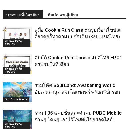
บทความที่เกี่ยวข้อง
เพิ่มเติมจากผู้เขียน
คู่มือ Cookie Run Classic สรุปเงื่อนไขปลด
ล็อกคุกกี้ทุกตัวแบบจัดเต็ม (ฉบับแปลไทย)
ข่าวเกมมือถือ
ออนไลน์
สมบัติ Cookie Run Classic แปลไทย EP.01
ครบจบในที่เดียว
ข่าวเกมมือถือ
ออนไลน์
รวมโค้ด Soul Land: Awakening World
อัปเดตล่าสุด แจกไอเทมฟรี พร้อมวิธีกรอก
Gift Code Game
รวม 105 แคปชั่นและคำคม PUBG Mobile
กวนๆ โดนๆ เอาไว้โพสต์เรียกยอดไลก์!
ข่าวเกมมือถือ
ออนไลน์