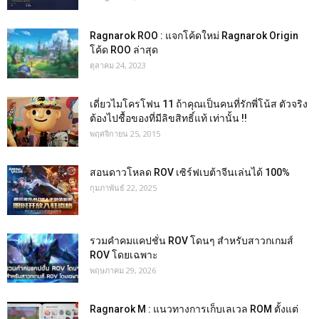
Ragnarok ROO : แจกโค้ดใหม่ Ragnarok Origin
โค้ด ROO ล่าสุด
ตุลาคม 24, 2023
เดี่ยวไมโครโฟน 11 ถ้าคุณเป็นคนที่รักพี่โน้ส ตัวจริง
ต้องไปชื้อของที่มีลิขสิทธิ์แท้ เท่านั้น !!
พฤศจิกายน 25, 2015
สอนดาวโหลด ROV เซิร์ฟเบต้าจีนเล่นได้ 100%
กุมภาพันธ์ 22, 2025
รวมคำคมแคปชั่น ROV โดนๆ สำหรับสาวกเกมส์
ROV โดยเฉพาะ
พฤษภาคม 29, 2026
Ragnarok M : แนวทางการเก็บเลเวล ROM ตั้งแต่