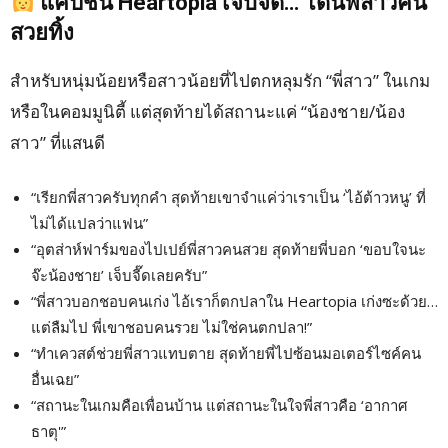
แคปชั่น
Heartopia
เจ็บจี๊ด… โดนพี่สาวคน
สวยทิ้ง
สำหรับหนุ่มน้อยหรือสาวน้อยที่ไปตกหลุมรัก “พี่สาว” ในเกม
หรือในคอมมูนิตี้ แต่สุดท้ายได้สถานะแค่ “น้องชาย/น้อง
สาว” ที่แสนดี
“เรียกพี่สาวครับทุกคำ สุดท้ายเขาจำแค่ว่าเราเป็น ‘ไอ้ต้าวหนู’ ที่
ไม่ได้แปลว่าแฟน”
“อุตส่าห์ฟาร์มของไปเปย์พี่สาวคนสวย สุดท้ายพี่บอก ‘ขอบใจนะ
จ๊ะน้องชาย’ เจ็บจี๊ดเลยครับ”
“พี่สาวบอกชอบคนเก่ง ไอ้เราก็ตกปลาใน Heartopia เก่งซะด้วย…
แต่ลืมไป พี่เขาชอบคนรวย ไม่ใช่คนตกปลา!”
“ทำเควสต์ช่วยพี่สาวแทบตาย สุดท้ายพี่ไปซ้อนมอเตอร์ไซค์คน
อื่นเฉย”
“สถานะในเกมคือเพื่อนบ้าน แต่สถานะในใจพี่สาวคือ ‘อากาศ
ธาตุ'”