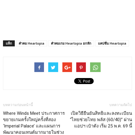
แท็ก
คำคม Heartopia
คำคมเกม Heartopia อกหัก
แคปชั่น Heartopia
บทความก่อนหน้านี้
บทความถัดไป
Where Winds Meet ประกาศการ
เปิดวิธียืนยันสิทธิและลงทะเบียน
ขยายเกมครั้งใหญ่ครั้งที่สอง
“ไทยช่วยไทย พลัส (60/40)” ผ่าน
‘Imperial Palace’ และแผนการ
แอปฯ เป๋าตัง เริ่ม 25 พ.ค. 69 นี้
พัฒนาคอนเทนต์มากมายในช่วง