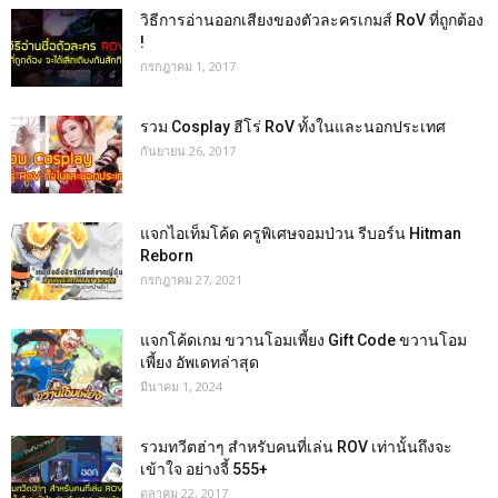
วิธีการอ่านออกเสียงของตัวละครเกมส์ RoV ที่ถูกต้อง
!
กรกฎาคม 1, 2017
รวม Cosplay ฮีโร่ RoV ทั้งในและนอกประเทศ
กันยายน 26, 2017
แจกไอเท็มโค้ด ครูพิเศษจอมป่วน รีบอร์น Hitman
Reborn
กรกฎาคม 27, 2021
แจกโค้ดเกม ขวานโอมเพี้ยง Gift Code ขวานโอม
เพี้ยง อัพเดทล่าสุด
มีนาคม 1, 2024
รวมทวีตฮ่าๆ สำหรับคนที่เล่น ROV เท่านั้นถึงจะ
เข้าใจ อย่างจี้ 555+
ตุลาคม 22, 2017